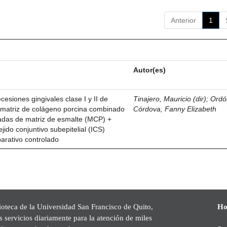
Anterior
1
Autor(es)
esiones gingivales clase I y II de
Tinajero, Mauricio (dir)
;
Ordó
n matriz de colágeno porcina combinado
Córdova, Fanny Elizabeth
vadas de matriz de esmalte (MCP) +
ejido conjuntivo subepitelial (ICS)
parativo controlado
ioteca de la Universidad San Francisco de Quito,
Ho
s servicios diariamente para la atención de miles