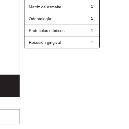
Matriz de esmalte
1
Odontología
1
Protocolos médicos
1
Recesión gingival
1