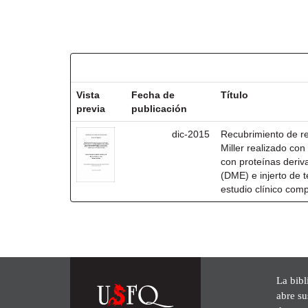
Resultados por ítem:
Vista
Fecha de
Título
previa
publicación
dic-2015
Recubrimiento de rec
Miller realizado co
con proteínas deri
(DME) e injerto de t
estudio clínico com
La bibl
abre su