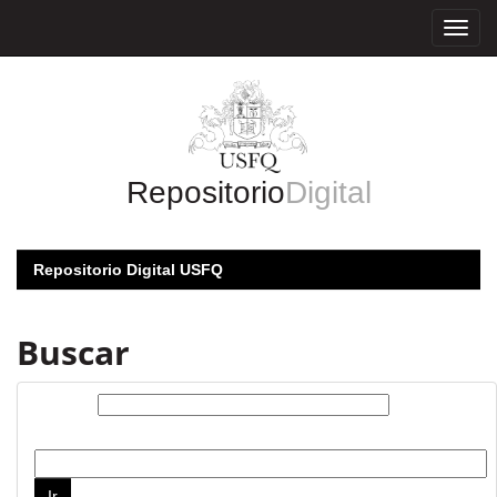
Skip
navigation
Repositorio
Digital
Repositorio Digital USFQ
Buscar
Buscar:
por