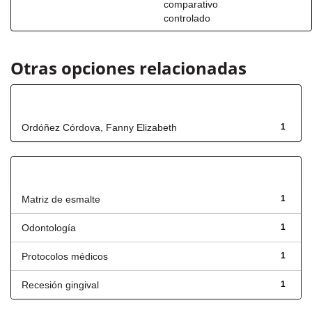
comparativo
controlado
Otras opciones relacionadas
Autor
Ordóñez Córdova, Fanny Elizabeth
1
Título
Matriz de esmalte
1
Odontología
1
Protocolos médicos
1
Recesión gingival
1