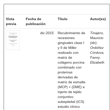
Resultados por ítem:
Vista
Fecha de
Título
Autor(es)
previa
publicación
dic-2015
Recubrimiento de
Tinajero,
recesiones
Mauricio
gingivales clase I
(dir)
;
y II de Miller
Ordóñez
realizado con
Córdova,
matriz de
Fanny
colágeno porcina
Elizabeth
combinado con
proteínas
derivadas de
matriz de esmalte
(MCP) + (DME) e
injerto de tejido
conjuntivo
subepitelial (ICS)
estudio clínico