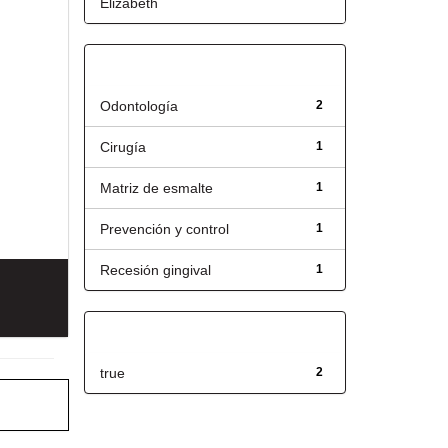
Elizabeth
Título
Odontología
2
Cirugía
1
Matriz de esmalte
1
Prevención y control
1
Recesión gingival
1
Has File(s)
true
2