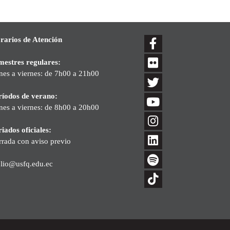
rarios de Atención
mestres regulares:
nes a viernes: de 7h00 a 21h00
ríodos de verano:
nes a viernes: de 8h00 a 20h00
iados oficiales:
rrada con aviso previo
blio@usfq.edu.ec