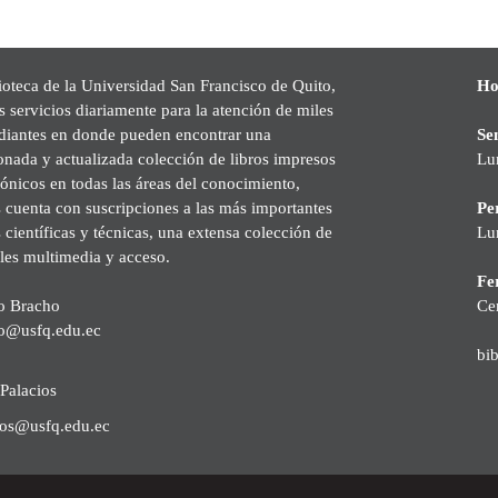
ioteca de la Universidad San Francisco de Quito,
Ho
s servicios diariamente para la atención de miles
udiantes en donde pueden encontrar una
Se
onada y actualizada colección de libros impresos
Lu
rónicos en todas las áreas del conocimiento,
cuenta con suscripciones a las más importantes
Pe
s científicas y técnicas, una extensa colección de
Lu
les multimedia y acceso.
Fer
o Bracho
Ce
o@usfq.edu.ec
bi
Palacios
ios@usfq.edu.ec