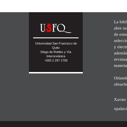
La bibl
abre su
de est
selecci
Universidad San Francisco de
y elect
Quito
Diego de Robles y Vía
además 
Interoceánica
revista
+593 2 297 1700
materia
Orland
obrach
Xavier 
xpalac