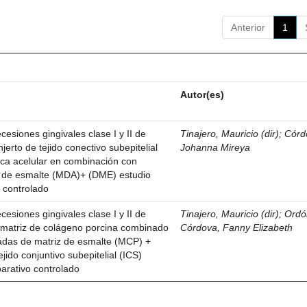
Anterior
1
Autor(es)
esiones gingivales clase I y II de
Tinajero, Mauricio (dir)
;
Córd
njerto de tejido conectivo subepitelial
Johanna Mireya
ica acelular en combinación con
z de esmalte (MDA)+ (DME) estudio
 controlado
esiones gingivales clase I y II de
Tinajero, Mauricio (dir)
;
Ordó
n matriz de colágeno porcina combinado
Córdova, Fanny Elizabeth
vadas de matriz de esmalte (MCP) +
ejido conjuntivo subepitelial (ICS)
parativo controlado