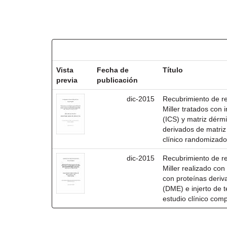
Resultados por ítem:
Vista
Fecha de
Título
previa
publicación
dic-2015
Recubrimiento de rec
Miller tratados con i
(ICS) y matriz dérm
derivados de matri
clínico randomizado
dic-2015
Recubrimiento de rec
Miller realizado co
con proteínas deri
(DME) e injerto de t
estudio clínico com