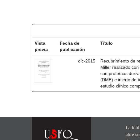
Resultados por ítem:
Vista
Fecha de
Título
previa
publicación
dic-2015
Recubrimiento de rec
Miller realizado co
con proteínas deri
(DME) e injerto de t
estudio clínico com
La bibl
abre su