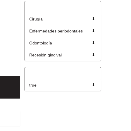
Título
Cirugía
1
Enfermedades periodontales
1
Odontología
1
Recesión gingival
1
Has File(s)
true
1