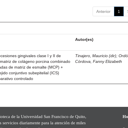
Anterior
1
Autor(es)
esiones gingivales clase I y II de
Tinajero, Mauricio (dir)
;
Ordó
n matriz de colágeno porcina combinado
Córdova, Fanny Elizabeth
vadas de matriz de esmalte (MCP) +
ejido conjuntivo subepitelial (ICS)
parativo controlado
ioteca de la Universidad San Francisco de Quito,
Ho
s servicios diariamente para la atención de miles