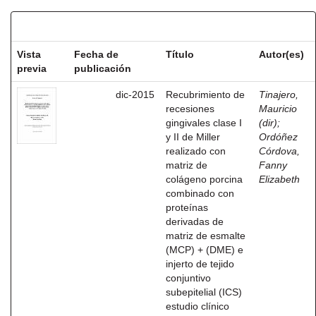
Resultados por ítem:
Vista
Fecha de
Título
Autor(es)
previa
publicación
dic-2015
Recubrimiento de
Tinajero,
recesiones
Mauricio
gingivales clase I
(dir)
;
y II de Miller
Ordóñez
realizado con
Córdova,
matriz de
Fanny
colágeno porcina
Elizabeth
combinado con
proteínas
derivadas de
matriz de esmalte
(MCP) + (DME) e
injerto de tejido
conjuntivo
subepitelial (ICS)
estudio clínico