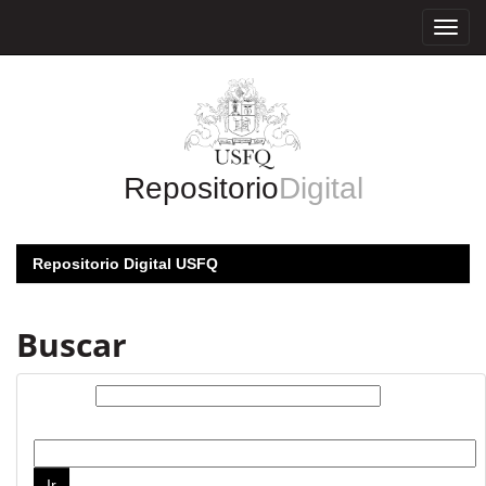
Skip
navigation
Repositorio
Digital
Repositorio Digital USFQ
Buscar
Buscar:
por