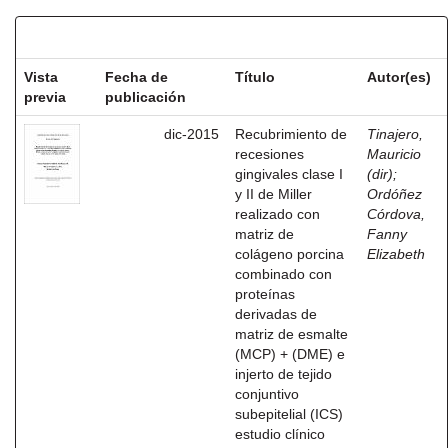
Resultados por ítem:
Vista
Fecha de
Título
Autor(es)
previa
publicación
dic-2015
Recubrimiento de
Tinajero,
recesiones
Mauricio
gingivales clase I
(dir)
;
y II de Miller
Ordóñez
realizado con
Córdova,
matriz de
Fanny
colágeno porcina
Elizabeth
combinado con
proteínas
derivadas de
matriz de esmalte
(MCP) + (DME) e
injerto de tejido
conjuntivo
subepitelial (ICS)
estudio clínico