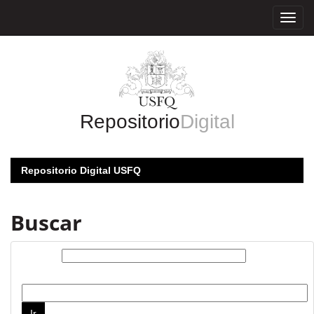
Skip
navigation
Repositorio
Digital
Repositorio Digital USFQ
Buscar
Buscar:
por