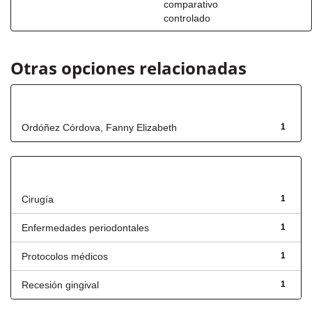
comparativo
controlado
Otras opciones relacionadas
Autor
Ordóñez Córdova, Fanny Elizabeth
1
Título
Cirugía
1
Enfermedades periodontales
1
Protocolos médicos
1
Recesión gingival
1