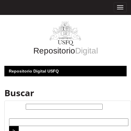
Skip
navigation
Repositorio
Digital
Repositorio Digital USFQ
Buscar
Buscar:
por