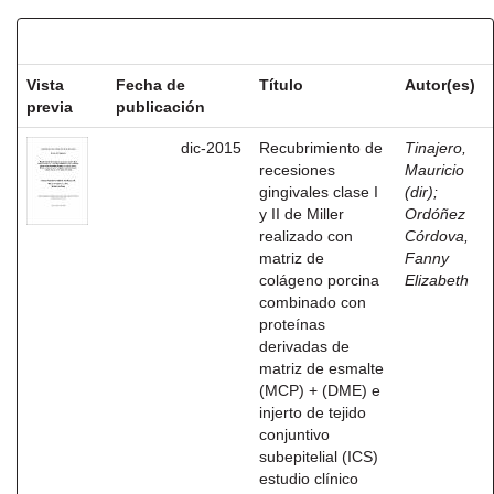
Resultados por ítem:
Vista
Fecha de
Título
Autor(es)
previa
publicación
dic-2015
Recubrimiento de
Tinajero,
recesiones
Mauricio
gingivales clase I
(dir)
;
y II de Miller
Ordóñez
realizado con
Córdova,
matriz de
Fanny
colágeno porcina
Elizabeth
combinado con
proteínas
derivadas de
matriz de esmalte
(MCP) + (DME) e
injerto de tejido
conjuntivo
subepitelial (ICS)
estudio clínico