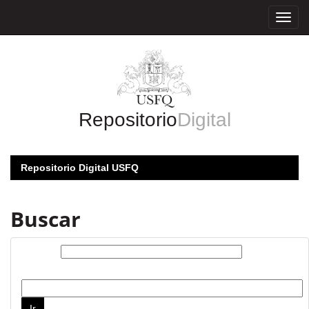
Skip
navigation
Repositorio
Digital
Repositorio Digital USFQ
Buscar
Buscar:
por