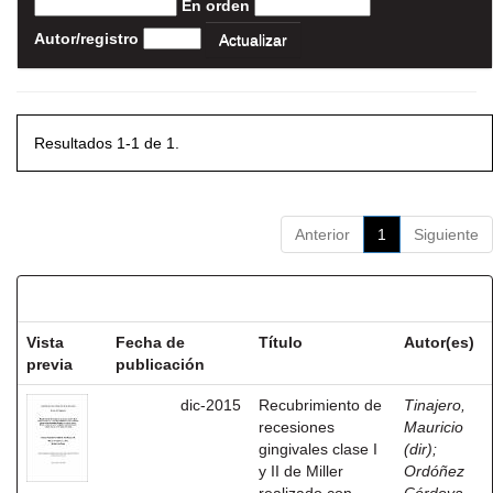
En orden
Autor/registro
Resultados 1-1 de 1.
Anterior
1
Siguiente
Resultados por ítem:
Vista
Fecha de
Título
Autor(es)
previa
publicación
dic-2015
Recubrimiento de
Tinajero,
recesiones
Mauricio
gingivales clase I
(dir)
;
y II de Miller
Ordóñez