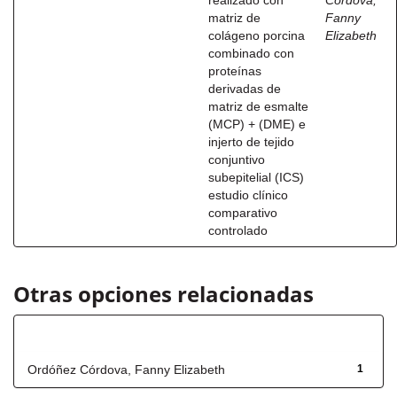
realizado con
Córdova,
matriz de
Fanny
colágeno porcina
Elizabeth
combinado con
proteínas
derivadas de
matriz de esmalte
(MCP) + (DME) e
injerto de tejido
conjuntivo
subepitelial (ICS)
estudio clínico
comparativo
controlado
Otras opciones relacionadas
Autor
Ordóñez Córdova, Fanny Elizabeth
1