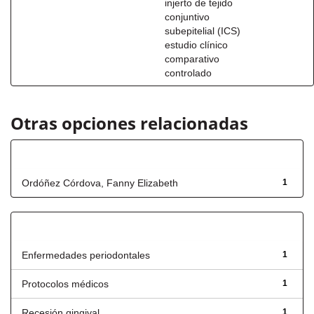
injerto de tejido
conjuntivo
subepitelial (ICS)
estudio clínico
comparativo
controlado
Otras opciones relacionadas
Autor
Ordóñez Córdova, Fanny Elizabeth
1
Título
Enfermedades periodontales
1
Protocolos médicos
1
Recesión gingival
1