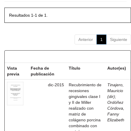
Resultados 1-1 de 1.
Anterior
1
Siguiente
Resultados por ítem:
Vista
Fecha de
Título
Autor(es)
previa
publicación
dic-2015
Recubrimiento de
Tinajero,
recesiones
Mauricio
gingivales clase I
(dir)
;
y II de Miller
Ordóñez
realizado con
Córdova,
matriz de
Fanny
colágeno porcina
Elizabeth
combinado con