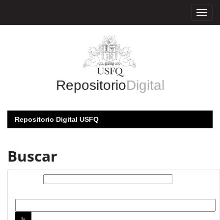
Skip
navigation
Repositorio
Digital
Repositorio Digital USFQ
Buscar
Buscar:
por