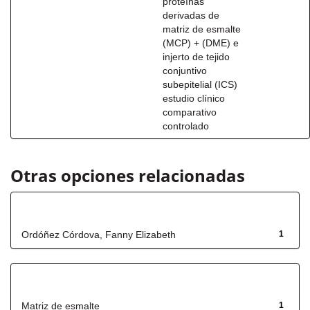
proteínas
derivadas de
matriz de esmalte
(MCP) + (DME) e
injerto de tejido
conjuntivo
subepitelial (ICS)
estudio clínico
comparativo
controlado
Otras opciones relacionadas
Autor
Ordóñez Córdova, Fanny Elizabeth
1
Título
Matriz de esmalte
1