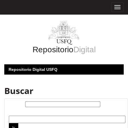
Skip
navigation
Repositorio
Digital
Repositorio Digital USFQ
Buscar
Buscar:
por