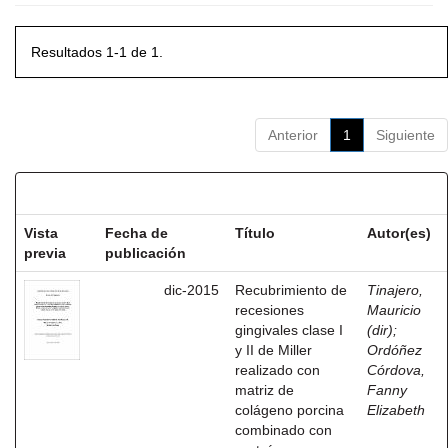
Resultados 1-1 de 1.
Anterior
1
Siguiente
Resultados por ítem:
Vista
Fecha de
Título
Autor(es)
previa
publicación
dic-2015
Recubrimiento de
Tinajero,
recesiones
Mauricio
gingivales clase I
(dir)
;
y II de Miller
Ordóñez
realizado con
Córdova,
matriz de
Fanny
colágeno porcina
Elizabeth
combinado con