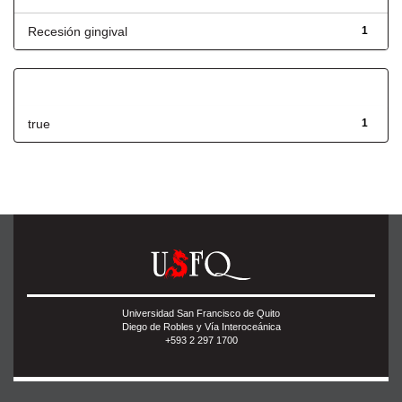
Recesión gingival
1
Has File(s)
true
1
Universidad San Francisco de Quito
Diego de Robles y Vía Interoceánica
+593 2 297 1700