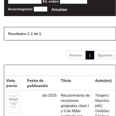
En orden
Autor/registro
Resultados 1-1 de 1.
Anterior
1
Siguiente
Resultados por ítem:
Vista
Fecha de
Título
Autor(es)
previa
publicación
dic-2015
Recubrimiento de
Tinajero,
recesiones
Mauricio
gingivales clase I
(dir)
;
y II de Miller
Ordóñez