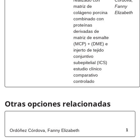
realizado con
Córdova,
matriz de
Fanny
colágeno porcina
Elizabeth
combinado con
proteínas
derivadas de
matriz de esmalte
(MCP) + (DME) e
injerto de tejido
conjuntivo
subepitelial (ICS)
estudio clínico
comparativo
controlado
Otras opciones relacionadas
Autor
Ordóñez Córdova, Fanny Elizabeth
1