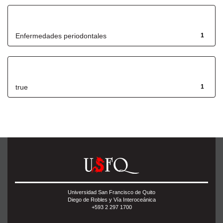
Título
Enfermedades periodontales
1
Has File(s)
true
1
Universidad San Francisco de Quito
Diego de Robles y Vía Interoceánica
+593 2 297 1700