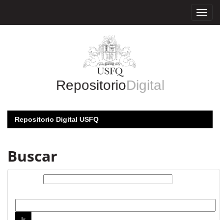
Skip
navigation
Repositorio
Digital
Repositorio Digital USFQ
Buscar
Buscar:
por