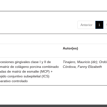
Anterior
1
Autor(es)
esiones gingivales clase I y II de
Tinajero, Mauricio (dir)
;
Ordó
n matriz de colágeno porcina combinado
Córdova, Fanny Elizabeth
vadas de matriz de esmalte (MCP) +
ejido conjuntivo subepitelial (ICS)
parativo controlado