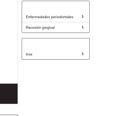
Título
Enfermedades periodontales
1
Recesión gingival
1
Has File(s)
true
1