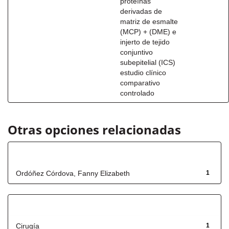
proteínas
derivadas de
matriz de esmalte
(MCP) + (DME) e
injerto de tejido
conjuntivo
subepitelial (ICS)
estudio clínico
comparativo
controlado
Otras opciones relacionadas
Autor
Ordóñez Córdova, Fanny Elizabeth
1
Título
Cirugía
1