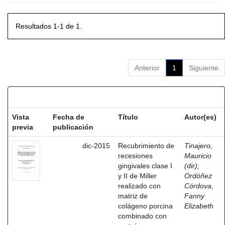
Resultados 1-1 de 1.
Anterior
1
Siguiente
Resultados por ítem:
Vista
Fecha de
Título
Autor(es)
previa
publicación
dic-2015
Recubrimiento de
Tinajero,
recesiones
Mauricio
gingivales clase I
(dir)
;
y II de Miller
Ordóñez
realizado con
Córdova,
matriz de
Fanny
colágeno porcina
Elizabeth
combinado con