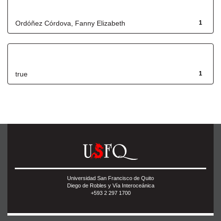
Autor
Ordóñez Córdova, Fanny Elizabeth
1
Has File(s)
true
1
Universidad San Francisco de Quito
Diego de Robles y Vía Interoceánica
+593 2 297 1700