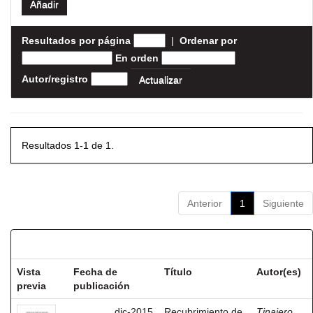
Resultados por página
|
Ordenar por
En orden
Autor/registro
Resultados 1-1 de 1.
Anterior
1
Siguiente
Resultados por ítem:
Vista
Fecha de
Título
Autor(es)
previa
publicación
dic-2015
Recubrimiento de
Tinajero,