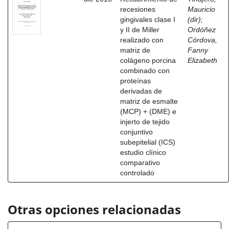
recesiones
Mauricio
gingivales clase I
(dir)
;
y II de Miller
Ordóñez
realizado con
Córdova,
matriz de
Fanny
colágeno porcina
Elizabeth
combinado con
proteínas
derivadas de
matriz de esmalte
(MCP) + (DME) e
injerto de tejido
conjuntivo
subepitelial (ICS)
estudio clínico
comparativo
controlado
Otras opciones relacionadas