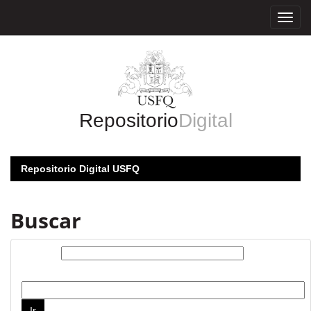
Skip
navigation
Repositorio
Digital
Repositorio Digital USFQ
Buscar
Buscar:
por