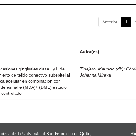
Anterior
1
Autor(es)
esiones gingivales clase I y II de
Tinajero, Mauricio (dir)
;
Córd
njerto de tejido conectivo subepitelial
Johanna Mireya
ica acelular en combinación con
z de esmalte (MDA)+ (DME) estudio
 controlado
ioteca de la Universidad San Francisco de Quito,
Ho