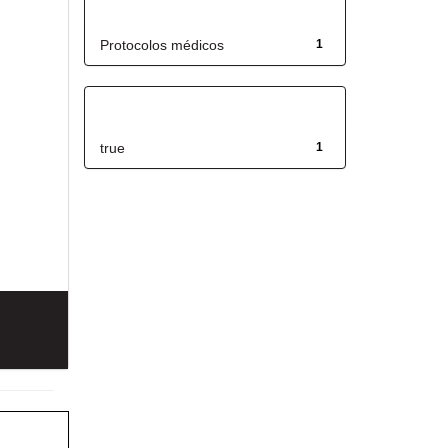
Título
Protocolos médicos
1
Has File(s)
true
1