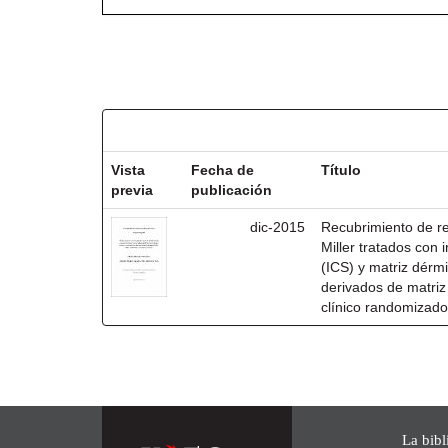
Resultados por ítem:
Vista
Fecha de
Título
previa
publicación
dic-2015
Recubrimiento de rec
Miller tratados con i
(ICS) y matriz dérm
derivados de matri
clínico randomizado
La bibl