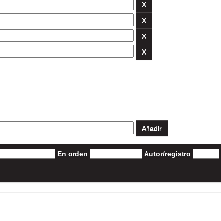
En orden
Autor/registro