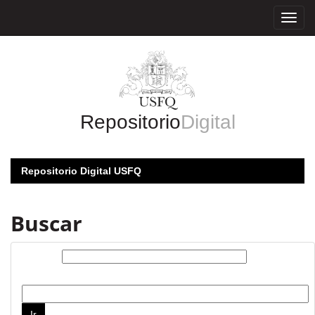
Skip
navigation
Repositorio
Digital
Repositorio Digital USFQ
Buscar
Buscar:
por