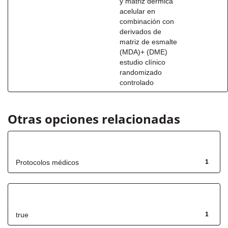
y matriz dérmica
acelular en
combinación con
derivados de
matriz de esmalte
(MDA)+ (DME)
estudio clínico
randomizado
controlado
Otras opciones relacionadas
Título
Protocolos médicos
1
Has File(s)
true
1