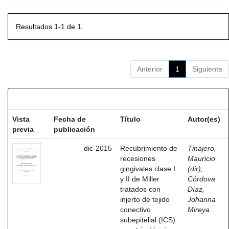
Resultados 1-1 de 1.
Anterior
1
Siguiente
Resultados por ítem:
Vista
Fecha de
Título
Autor(es)
previa
publicación
dic-2015
Recubrimiento de
Tinajero,
recesiones
Mauricio
gingivales clase I
(dir)
;
y II de Miller
Córdova
tratados con
Díaz,
injerto de tejido
Johanna
conectivo
Mireya
subepitelial (ICS)