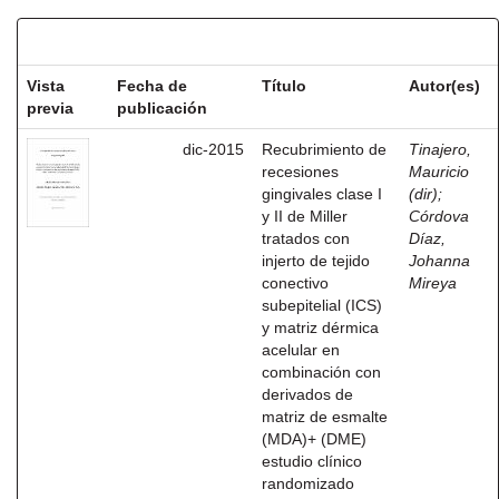
Resultados por ítem:
Vista
Fecha de
Título
Autor(es)
previa
publicación
dic-2015
Recubrimiento de
Tinajero,
recesiones
Mauricio
gingivales clase I
(dir)
;
y II de Miller
Córdova
tratados con
Díaz,
injerto de tejido
Johanna
conectivo
Mireya
subepitelial (ICS)
y matriz dérmica
acelular en
combinación con
derivados de
matriz de esmalte
(MDA)+ (DME)
estudio clínico
randomizado