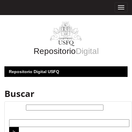
Skip
navigation
Repositorio
Digital
Repositorio Digital USFQ
Buscar
Buscar:
por