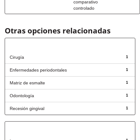
comparativo
controlado
Otras opciones relacionadas
Título
Cirugía
1
Enfermedades periodontales
1
Matriz de esmalte
1
Odontología
1
Recesión gingival
1
Has File(s)