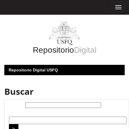
Skip
navigation
Repositorio
Digital
Repositorio Digital USFQ
Buscar
Buscar:
por