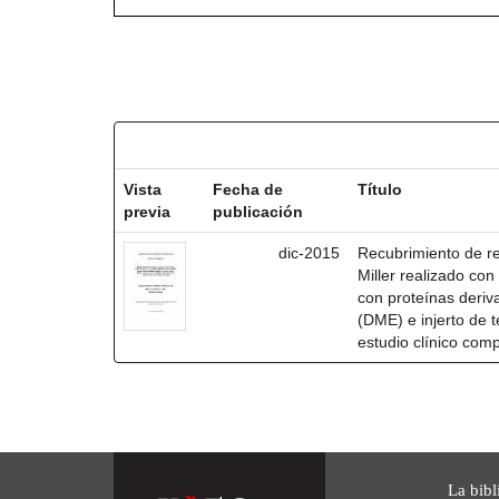
Resultados por ítem:
Vista
Fecha de
Título
previa
publicación
dic-2015
Recubrimiento de rec
Miller realizado co
con proteínas deri
(DME) e injerto de t
estudio clínico com
La bibl