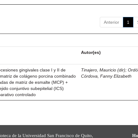
Anterior
1
Autor(es)
esiones gingivales clase I y II de
Tinajero, Mauricio (dir)
;
Ordó
n matriz de colágeno porcina combinado
Córdova, Fanny Elizabeth
vadas de matriz de esmalte (MCP) +
ejido conjuntivo subepitelial (ICS)
parativo controlado
ioteca de la Universidad San Francisco de Quito,
Ho