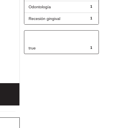
Odontología
1
Recesión gingival
1
Has File(s)
true
1