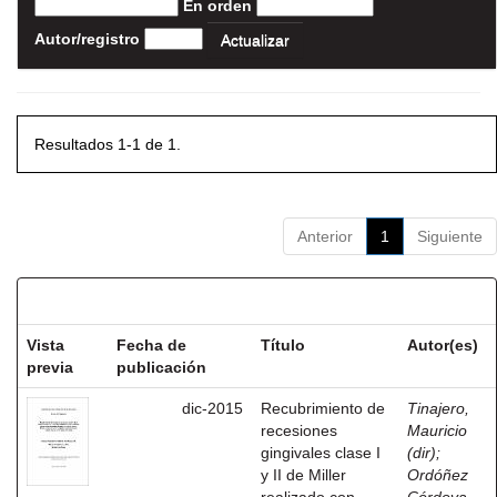
En orden
Autor/registro
Resultados 1-1 de 1.
Anterior
1
Siguiente
Resultados por ítem:
Vista
Fecha de
Título
Autor(es)
previa
publicación
dic-2015
Recubrimiento de
Tinajero,
recesiones
Mauricio
gingivales clase I
(dir)
;
y II de Miller
Ordóñez