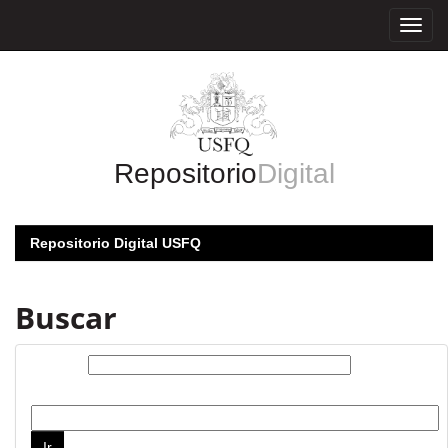
Skip
navigation
Repositorio
Digital
Repositorio Digital USFQ
Buscar
Buscar:
por