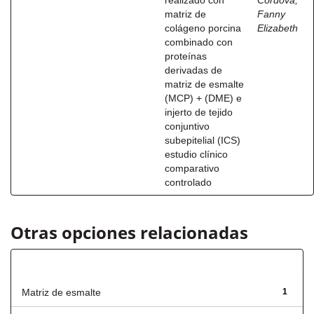
realizado con
Córdova,
matriz de
Fanny
colágeno porcina
Elizabeth
combinado con
proteínas
derivadas de
matriz de esmalte
(MCP) + (DME) e
injerto de tejido
conjuntivo
subepitelial (ICS)
estudio clínico
comparativo
controlado
Otras opciones relacionadas
Título
Matriz de esmalte
1