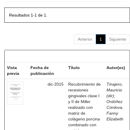
Resultados 1-1 de 1.
Anterior
1
Siguiente
Resultados por ítem:
Vista
Fecha de
Título
Autor(es)
previa
publicación
dic-2015
Recubrimiento de
Tinajero,
recesiones
Mauricio
gingivales clase I
(dir)
;
y II de Miller
Ordóñez
realizado con
Córdova,
matriz de
Fanny
colágeno porcina
Elizabeth
combinado con