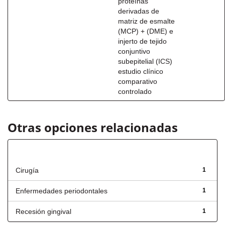
proteínas
derivadas de
matriz de esmalte
(MCP) + (DME) e
injerto de tejido
conjuntivo
subepitelial (ICS)
estudio clínico
comparativo
controlado
Otras opciones relacionadas
Título
Cirugía
1
Enfermedades periodontales
1
Recesión gingival
1