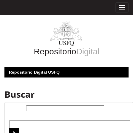
Skip
navigation
Repositorio
Digital
Repositorio Digital USFQ
Buscar
Buscar:
por