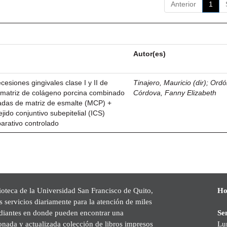
Anterior
1
Autor(es)
esiones gingivales clase I y II de
Tinajero, Mauricio (dir)
;
Ordó
n matriz de colágeno porcina combinado
Córdova, Fanny Elizabeth
vadas de matriz de esmalte (MCP) +
ejido conjuntivo subepitelial (ICS)
parativo controlado
ioteca de la Universidad San Francisco de Quito,
Ho
s servicios diariamente para la atención de miles
udiantes en donde pueden encontrar una
Se
onada y actualizada colección de libros impresos
Lu