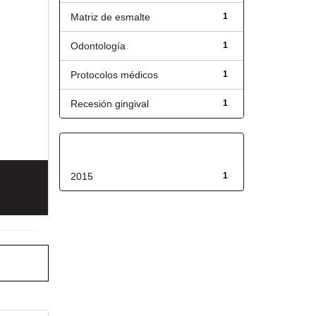
Matriz de esmalte
1
Odontología
1
Protocolos médicos
1
Recesión gingival
1
Fecha de lanzamiento
2015
1