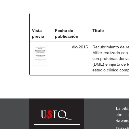
Resultados por ítem:
Vista
Fecha de
Título
previa
publicación
dic-2015
Recubrimiento de rec
Miller realizado co
con proteínas deri
(DME) e injerto de t
estudio clínico com
La bibl
abre su
de est
selecci