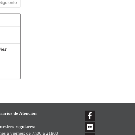
Siguiente
ñez
rarios de Atención
mestres regulares:
nes a viernes: de 7h00 a 21h00