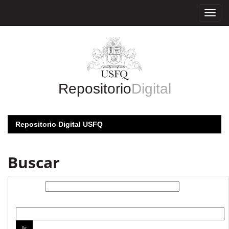
Skip
navigation
Repositorio
Digital
Repositorio Digital USFQ
Buscar
Buscar:
por