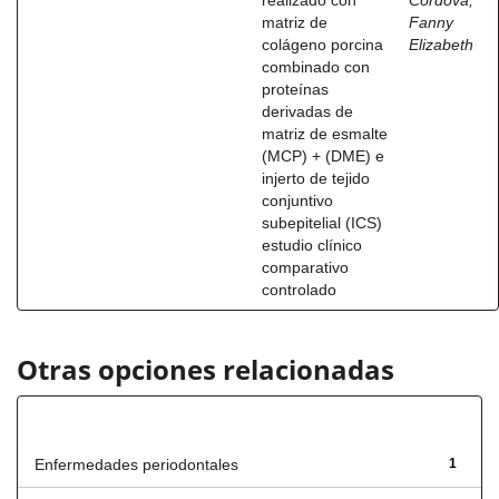
realizado con
Córdova,
matriz de
Fanny
colágeno porcina
Elizabeth
combinado con
proteínas
derivadas de
matriz de esmalte
(MCP) + (DME) e
injerto de tejido
conjuntivo
subepitelial (ICS)
estudio clínico
comparativo
controlado
Otras opciones relacionadas
Título
Enfermedades periodontales
1