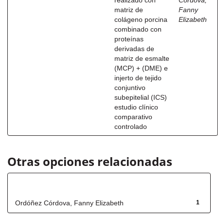
realizado con
Córdova,
matriz de
Fanny
colágeno porcina
Elizabeth
combinado con
proteínas
derivadas de
matriz de esmalte
(MCP) + (DME) e
injerto de tejido
conjuntivo
subepitelial (ICS)
estudio clínico
comparativo
controlado
Otras opciones relacionadas
Autor
Ordóñez Córdova, Fanny Elizabeth
1