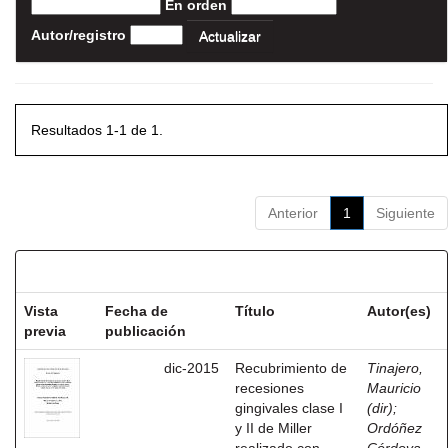
En orden
Autor/registro
Resultados 1-1 de 1.
Anterior
1
Siguiente
Resultados por ítem:
Vista
Fecha de
Título
Autor(es)
previa
publicación
dic-2015
Recubrimiento de
Tinajero,
recesiones
Mauricio
gingivales clase I
(dir)
;
y II de Miller
Ordóñez