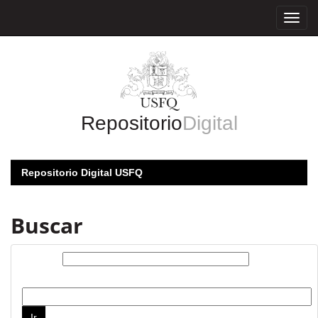
Skip
navigation
Repositorio
Digital
Repositorio Digital USFQ
Buscar
Buscar:
por