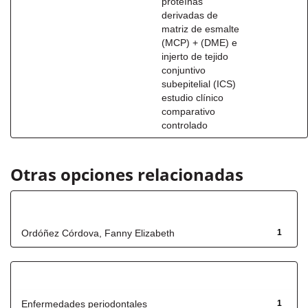
proteínas
derivadas de
matriz de esmalte
(MCP) + (DME) e
injerto de tejido
conjuntivo
subepitelial (ICS)
estudio clínico
comparativo
controlado
Otras opciones relacionadas
Autor
Ordóñez Córdova, Fanny Elizabeth
1
Título
Enfermedades periodontales
1