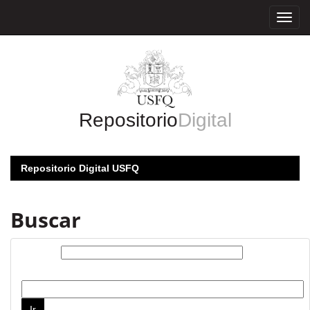
Skip
navigation
Repositorio
Digital
Repositorio Digital USFQ
Buscar
Buscar:
por