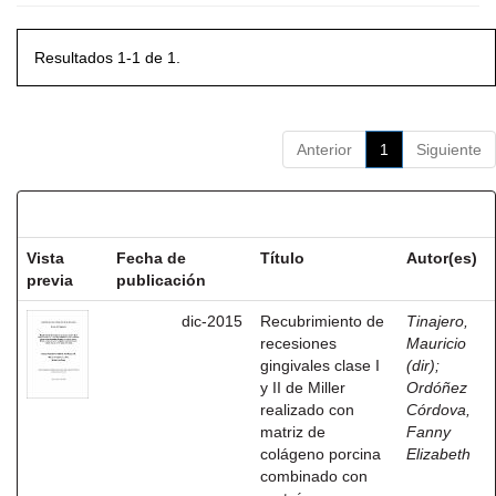
Resultados 1-1 de 1.
Anterior
1
Siguiente
Resultados por ítem:
Vista
Fecha de
Título
Autor(es)
previa
publicación
dic-2015
Recubrimiento de
Tinajero,
recesiones
Mauricio
gingivales clase I
(dir)
;
y II de Miller
Ordóñez
realizado con
Córdova,
matriz de
Fanny
colágeno porcina
Elizabeth
combinado con