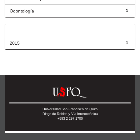
Odontología
1
Fecha de lanzamiento
2015
1
Universidad San Francisco de Quito
Diego de Robles y Vía Interoceánica
+593 2 297 1700