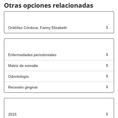
Otras opciones relacionadas
Autor
Ordóñez Córdova, Fanny Elizabeth
1
Título
Enfermedades periodontales
1
Matriz de esmalte
1
Odontología
1
Recesión gingival
1
Fecha de lanzamiento
2015
1