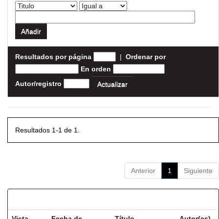
Resultados por página
|
Ordenar por
En orden
Autor/registro
Resultados 1-1 de 1.
Anterior
1
Siguiente
Resultados por ítem:
Vista
Fecha de
Título
Autor(es)