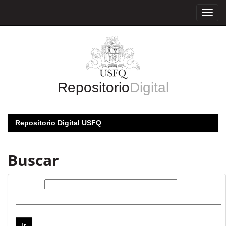
Skip
navigation
Repositorio
Digital
Repositorio Digital USFQ
Buscar
Buscar:
por