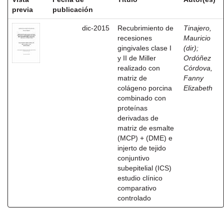
previa
publicación
dic-2015
Recubrimiento de
Tinajero,
recesiones
Mauricio
gingivales clase I
(dir)
;
y II de Miller
Ordóñez
realizado con
Córdova,
matriz de
Fanny
colágeno porcina
Elizabeth
combinado con
proteínas
derivadas de
matriz de esmalte
(MCP) + (DME) e
injerto de tejido
conjuntivo
subepitelial (ICS)
estudio clínico
comparativo
controlado