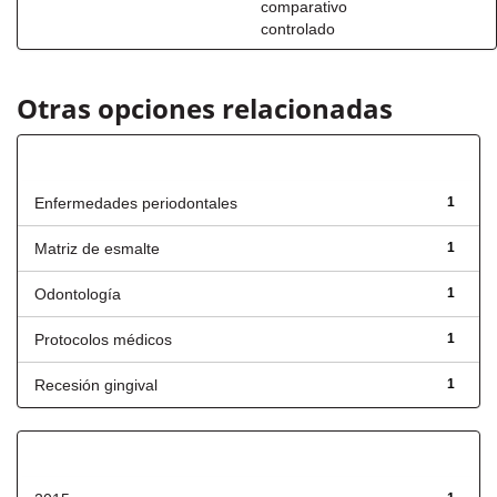
comparativo
controlado
Otras opciones relacionadas
Título
Enfermedades periodontales
1
Matriz de esmalte
1
Odontología
1
Protocolos médicos
1
Recesión gingival
1
Fecha de lanzamiento