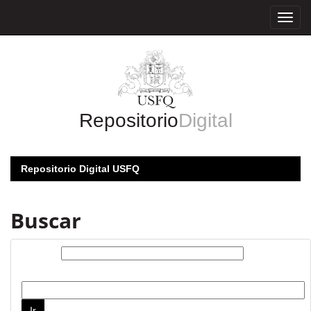
Skip
navigation
Repositorio
Digital
Repositorio Digital USFQ
Buscar
Buscar:
por