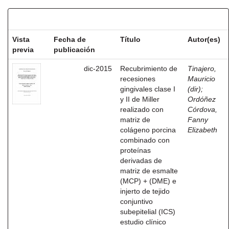
Resultados por ítem:
Vista
Fecha de
Título
Autor(es)
previa
publicación
dic-2015
Recubrimiento de
Tinajero,
recesiones
Mauricio
gingivales clase I
(dir)
;
y II de Miller
Ordóñez
realizado con
Córdova,
matriz de
Fanny
colágeno porcina
Elizabeth
combinado con
proteínas
derivadas de
matriz de esmalte
(MCP) + (DME) e
injerto de tejido
conjuntivo
subepitelial (ICS)
estudio clínico