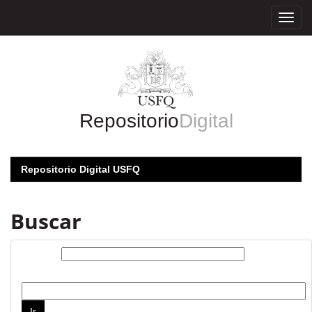
Skip
navigation
Repositorio
Digital
Repositorio Digital USFQ
Buscar
Buscar:
por