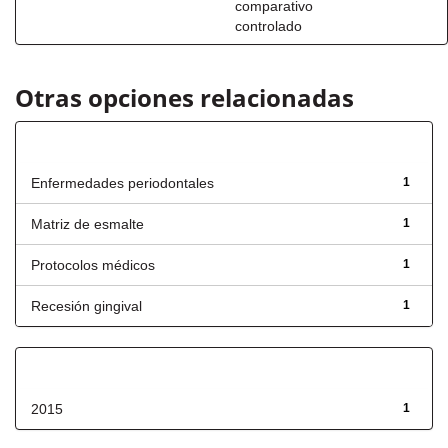
comparativo
controlado
Otras opciones relacionadas
Título
Enfermedades periodontales
1
Matriz de esmalte
1
Protocolos médicos
1
Recesión gingival
1
Fecha de lanzamiento
2015
1