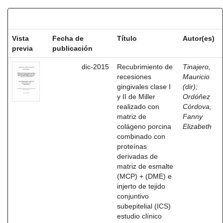
Resultados por ítem:
Vista
Fecha de
Título
Autor(es)
previa
publicación
dic-2015
Recubrimiento de
Tinajero,
recesiones
Mauricio
gingivales clase I
(dir)
;
y II de Miller
Ordóñez
realizado con
Córdova,
matriz de
Fanny
colágeno porcina
Elizabeth
combinado con
proteínas
derivadas de
matriz de esmalte
(MCP) + (DME) e
injerto de tejido
conjuntivo
subepitelial (ICS)
estudio clínico