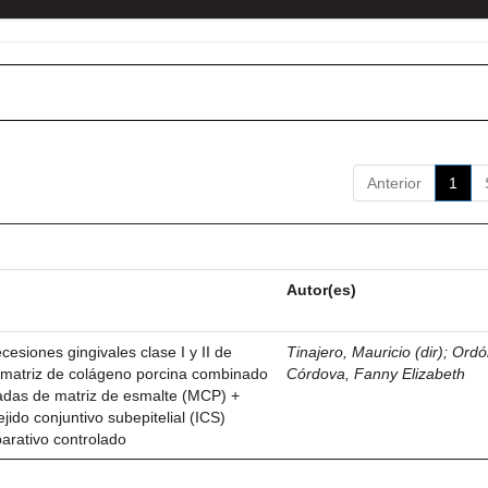
Anterior
1
Autor(es)
esiones gingivales clase I y II de
Tinajero, Mauricio (dir)
;
Ordó
n matriz de colágeno porcina combinado
Córdova, Fanny Elizabeth
vadas de matriz de esmalte (MCP) +
ejido conjuntivo subepitelial (ICS)
parativo controlado