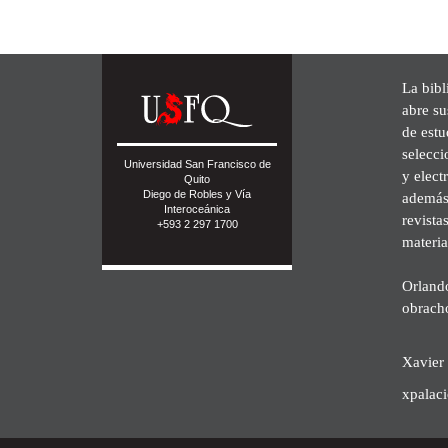
La bibl
abre su
de est
selecci
Universidad San Francisco de
y elect
Quito
Diego de Robles y Vía
además 
Interoceánica
revista
+593 2 297 1700
materia
Orland
obrach
Xavier 
xpalac