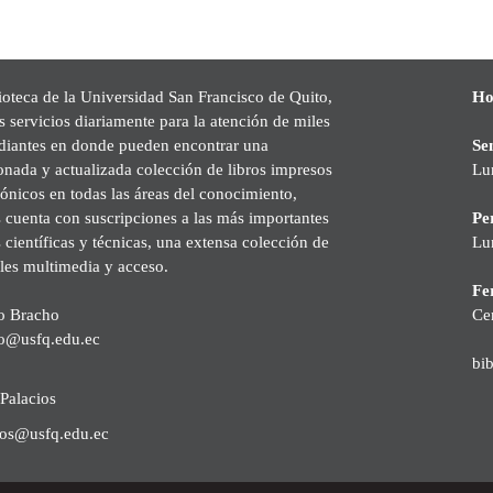
ioteca de la Universidad San Francisco de Quito,
Ho
s servicios diariamente para la atención de miles
udiantes en donde pueden encontrar una
Se
onada y actualizada colección de libros impresos
Lu
rónicos en todas las áreas del conocimiento,
cuenta con suscripciones a las más importantes
Pe
s científicas y técnicas, una extensa colección de
Lu
les multimedia y acceso.
Fer
o Bracho
Ce
o@usfq.edu.ec
bi
Palacios
ios@usfq.edu.ec