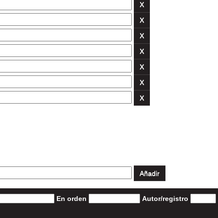
En orden
Autor/registro