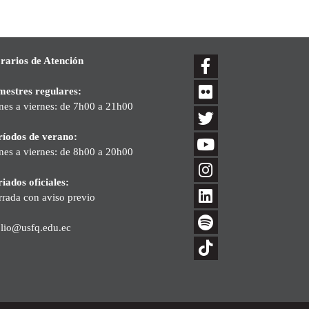
rarios de Atención
mestres regulares:
nes a viernes: de 7h00 a 21h00
ríodos de verano:
nes a viernes: de 8h00 a 20h00
iados oficiales:
rrada con aviso previo
blio@usfq.edu.ec