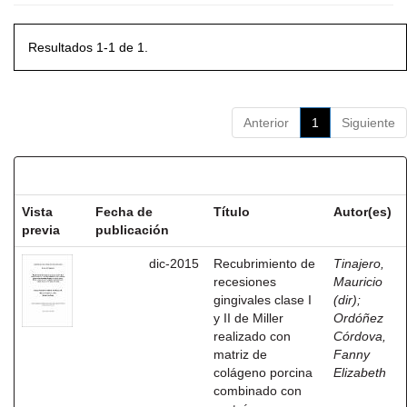
Resultados 1-1 de 1.
Anterior
1
Siguiente
Resultados por ítem:
Vista
Fecha de
Título
Autor(es)
previa
publicación
dic-2015
Recubrimiento de
Tinajero,
recesiones
Mauricio
gingivales clase I
(dir)
;
y II de Miller
Ordóñez
realizado con
Córdova,
matriz de
Fanny
colágeno porcina
Elizabeth
combinado con