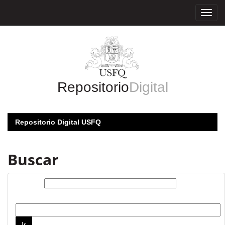
Skip
navigation
Repositorio
Digital
Repositorio Digital USFQ
Buscar
Buscar:
por