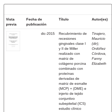
Resultados por ítem:
Vista
Fecha de
Título
Autor(es)
previa
publicación
dic-2015
Recubrimiento de
Tinajero,
recesiones
Mauricio
gingivales clase I
(dir)
;
y II de Miller
Ordóñez
realizado con
Córdova,
matriz de
Fanny
colágeno porcina
Elizabeth
combinado con
proteínas
derivadas de
matriz de esmalte
(MCP) + (DME) e
injerto de tejido
conjuntivo
subepitelial (ICS)
estudio clínico