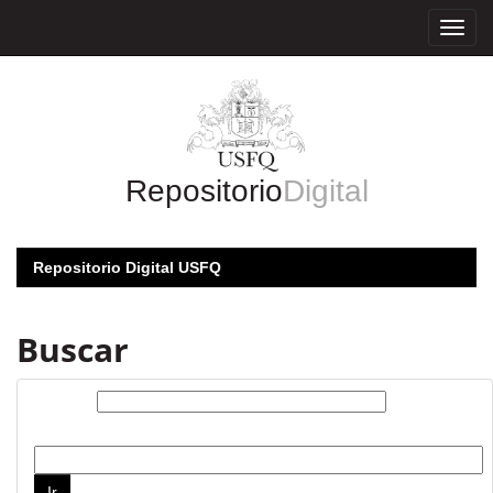
Skip
navigation
Repositorio
Digital
Repositorio Digital USFQ
Buscar
Buscar:
por