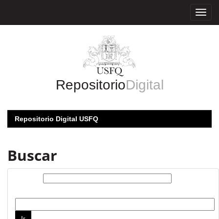
Skip
navigation
Repositorio
Digital
Repositorio Digital USFQ
Buscar
Buscar:
por