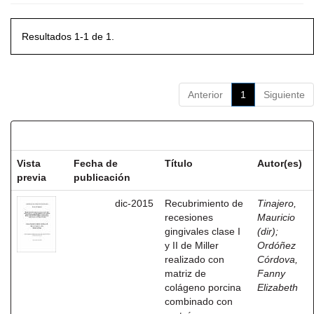
Resultados 1-1 de 1.
Anterior
1
Siguiente
Resultados por ítem:
Vista
Fecha de
Título
Autor(es)
previa
publicación
dic-2015
Recubrimiento de
Tinajero,
recesiones
Mauricio
gingivales clase I
(dir)
;
y II de Miller
Ordóñez
realizado con
Córdova,
matriz de
Fanny
colágeno porcina
Elizabeth
combinado con