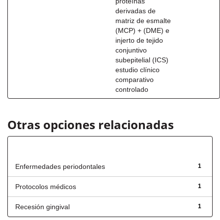
proteínas
derivadas de
matriz de esmalte
(MCP) + (DME) e
injerto de tejido
conjuntivo
subepitelial (ICS)
estudio clínico
comparativo
controlado
Otras opciones relacionadas
Título
Enfermedades periodontales
1
Protocolos médicos
1
Recesión gingival
1