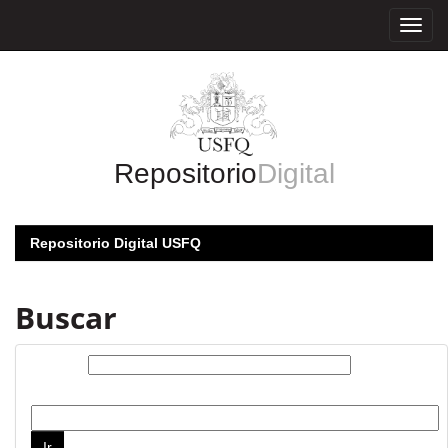
Skip
navigation
Repositorio
Digital
Repositorio Digital USFQ
Buscar
Buscar:
por