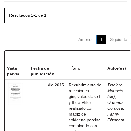
Resultados 1-1 de 1.
Anterior
1
Siguiente
Resultados por ítem:
Vista
Fecha de
Título
Autor(es)
previa
publicación
dic-2015
Recubrimiento de
Tinajero,
recesiones
Mauricio
gingivales clase I
(dir)
;
y II de Miller
Ordóñez
realizado con
Córdova,
matriz de
Fanny
colágeno porcina
Elizabeth
combinado con