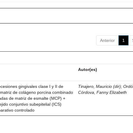
Anterior
1
Autor(es)
esiones gingivales clase I y II de
Tinajero, Mauricio (dir)
;
Ordó
n matriz de colágeno porcina combinado
Córdova, Fanny Elizabeth
vadas de matriz de esmalte (MCP) +
ejido conjuntivo subepitelial (ICS)
parativo controlado