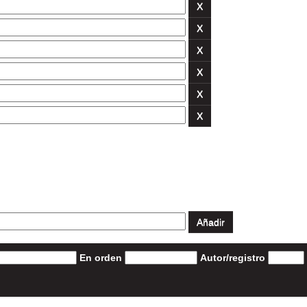
En orden
Autor/registro