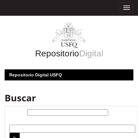
Skip
navigation
Repositorio
Digital
Repositorio Digital USFQ
Buscar
Buscar:
por