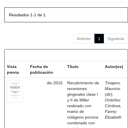
Resultados 1-1 de 1.
Anterior
1
Siguiente
Resultados por ítem:
Vista
Fecha de
Título
Autor(es)
previa
publicación
dic-2015
Recubrimiento de
Tinajero,
recesiones
Mauricio
gingivales clase I
(dir)
;
y II de Miller
Ordóñez
realizado con
Córdova,
matriz de
Fanny
colágeno porcina
Elizabeth
combinado con