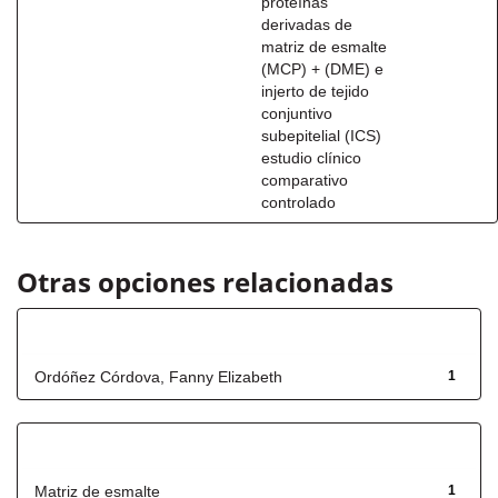
proteínas
derivadas de
matriz de esmalte
(MCP) + (DME) e
injerto de tejido
conjuntivo
subepitelial (ICS)
estudio clínico
comparativo
controlado
Otras opciones relacionadas
Autor
Ordóñez Córdova, Fanny Elizabeth
1
Título
Matriz de esmalte
1