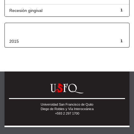
Recesión gingival
1
Fecha de lanzamiento
2015
1
Universidad San Francisco de Quito
Diego de Robles y Vía Interoceánica
+593 2 297 1700