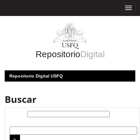
Skip
navigation
Repositorio
Digital
Repositorio Digital USFQ
Buscar
Buscar:
por