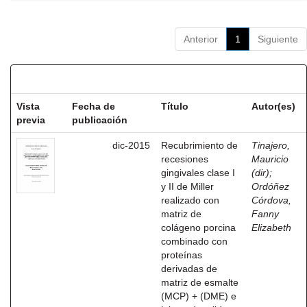
Anterior
1
Siguiente
Resultados por ítem:
Vista
Fecha de
Título
Autor(es)
previa
publicación
dic-2015
Recubrimiento de
Tinajero,
recesiones
Mauricio
gingivales clase I
(dir)
;
y II de Miller
Ordóñez
realizado con
Córdova,
matriz de
Fanny
colágeno porcina
Elizabeth
combinado con
proteínas
derivadas de
matriz de esmalte
(MCP) + (DME) e