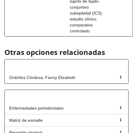
injerto de tejido
conjuntivo
subepitelial (ICS)
estudio clínico
comparativo
controlado
Otras opciones relacionadas
Autor
Ordóñez Córdova, Fanny Elizabeth
1
Título
Enfermedades periodontales
1
Matriz de esmalte
1
Recesión gingival
1