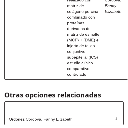
realizado con
Córdova,
matriz de
Fanny
colágeno porcina
Elizabeth
combinado con
proteínas
derivadas de
matriz de esmalte
(MCP) + (DME) e
injerto de tejido
conjuntivo
subepitelial (ICS)
estudio clínico
comparativo
controlado
Otras opciones relacionadas
Autor
Ordóñez Córdova, Fanny Elizabeth
1