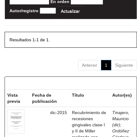
En orden
Autor/registro
Resultados 1-1 de 1.
Anterior
1
Siguiente
Resultados por ítem:
Vista
Fecha de
Título
Autor(es)
previa
publicación
dic-2015
Recubrimiento de
Tinajero,
recesiones
Mauricio
gingivales clase I
(dir)
;
y II de Miller
Ordóñez