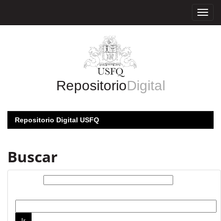
Skip
navigation
Repositorio
Digital
Repositorio Digital USFQ
Buscar
Buscar:
por