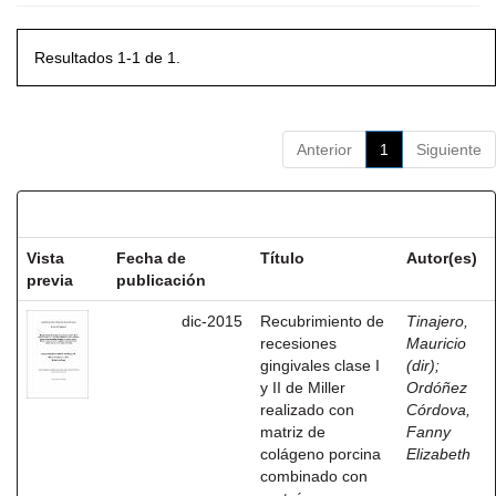
Resultados 1-1 de 1.
Anterior
1
Siguiente
Resultados por ítem:
Vista
Fecha de
Título
Autor(es)
previa
publicación
dic-2015
Recubrimiento de
Tinajero,
recesiones
Mauricio
gingivales clase I
(dir)
;
y II de Miller
Ordóñez
realizado con
Córdova,
matriz de
Fanny
colágeno porcina
Elizabeth
combinado con