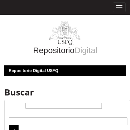
Skip
navigation
Repositorio
Digital
Repositorio Digital USFQ
Buscar
Buscar:
por