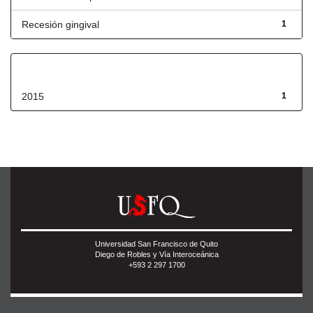
Recesión gingival
1
Fecha de lanzamiento
2015
1
Universidad San Francisco de Quito
Diego de Robles y Vía Interoceánica
+593 2 297 1700