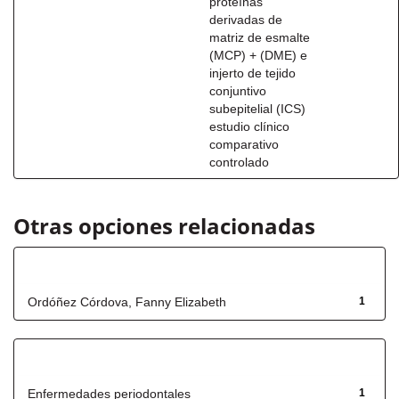
proteínas
derivadas de
matriz de esmalte
(MCP) + (DME) e
injerto de tejido
conjuntivo
subepitelial (ICS)
estudio clínico
comparativo
controlado
Otras opciones relacionadas
Autor
Ordóñez Córdova, Fanny Elizabeth
1
Título
Enfermedades periodontales
1