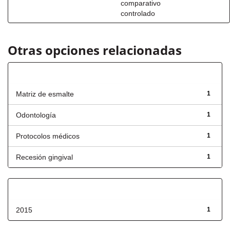
comparativo
controlado
Otras opciones relacionadas
Título
Matriz de esmalte
1
Odontología
1
Protocolos médicos
1
Recesión gingival
1
Fecha de lanzamiento
2015
1