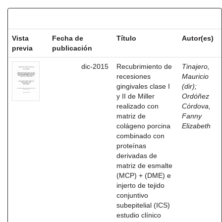
Resultados por ítem:
Vista
Fecha de
Título
Autor(es)
previa
publicación
dic-2015
Recubrimiento de
Tinajero,
recesiones
Mauricio
gingivales clase I
(dir)
;
y II de Miller
Ordóñez
realizado con
Córdova,
matriz de
Fanny
colágeno porcina
Elizabeth
combinado con
proteínas
derivadas de
matriz de esmalte
(MCP) + (DME) e
injerto de tejido
conjuntivo
subepitelial (ICS)
estudio clínico