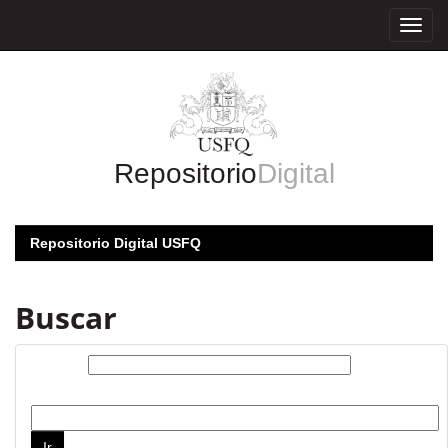
Skip
navigation
Repositorio
Digital
Repositorio Digital USFQ
Buscar
Buscar:
por