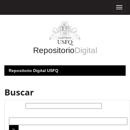
Skip
navigation
Repositorio
Digital
Repositorio Digital USFQ
Buscar
Buscar:
por