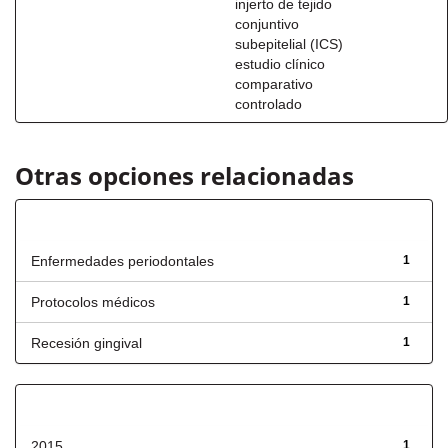
injerto de tejido
conjuntivo
subepitelial (ICS)
estudio clínico
comparativo
controlado
Otras opciones relacionadas
Título
Enfermedades periodontales
1
Protocolos médicos
1
Recesión gingival
1
Fecha de lanzamiento
2015
1