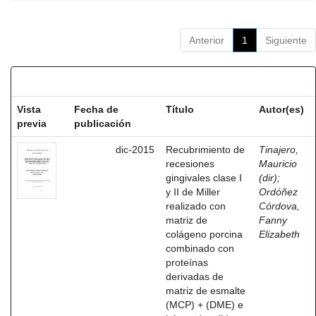
Anterior
1
Siguiente
Resultados por ítem:
Vista
Fecha de
Título
Autor(es)
previa
publicación
dic-2015
Recubrimiento de
Tinajero,
recesiones
Mauricio
gingivales clase I
(dir)
;
y II de Miller
Ordóñez
realizado con
Córdova,
matriz de
Fanny
colágeno porcina
Elizabeth
combinado con
proteínas
derivadas de
matriz de esmalte
(MCP) + (DME) e