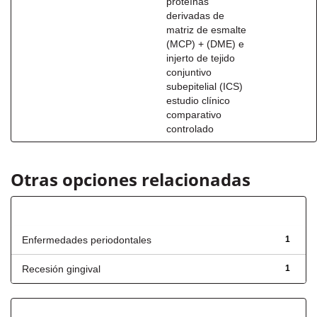
proteínas
derivadas de
matriz de esmalte
(MCP) + (DME) e
injerto de tejido
conjuntivo
subepitelial (ICS)
estudio clínico
comparativo
controlado
Otras opciones relacionadas
Título
Enfermedades periodontales
1
Recesión gingival
1
Fecha de lanzamiento