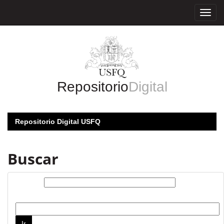
Skip
navigation
Repositorio
Digital
Repositorio Digital USFQ
Buscar
Buscar:
por