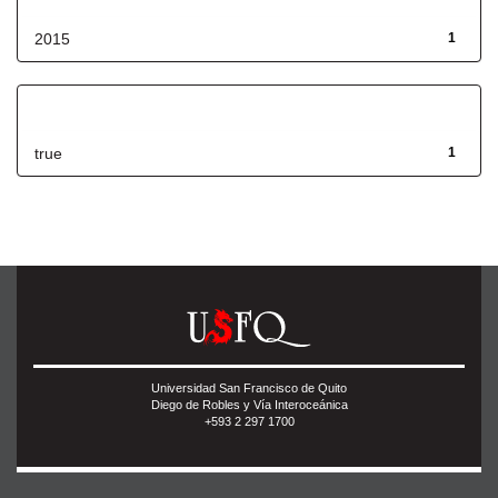
2015
1
Has File(s)
true
1
Universidad San Francisco de Quito
Diego de Robles y Vía Interoceánica
+593 2 297 1700