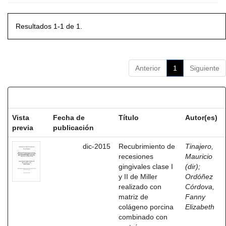
Resultados 1-1 de 1.
Anterior
1
Siguiente
Resultados por ítem:
Vista
Fecha de
Título
Autor(es)
previa
publicación
dic-2015
Recubrimiento de
Tinajero,
recesiones
Mauricio
gingivales clase I
(dir)
;
y II de Miller
Ordóñez
realizado con
Córdova,
matriz de
Fanny
colágeno porcina
Elizabeth
combinado con