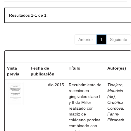
Resultados 1-1 de 1.
Anterior
1
Siguiente
Resultados por ítem:
Vista
Fecha de
Título
Autor(es)
previa
publicación
dic-2015
Recubrimiento de
Tinajero,
recesiones
Mauricio
gingivales clase I
(dir)
;
y II de Miller
Ordóñez
realizado con
Córdova,
matriz de
Fanny
colágeno porcina
Elizabeth
combinado con