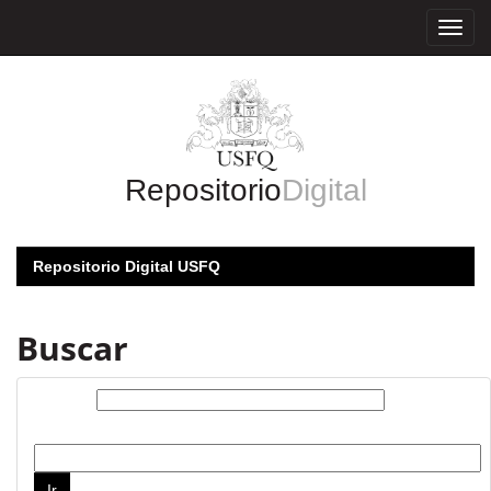
Skip
navigation
Repositorio
Digital
Repositorio Digital USFQ
Buscar
Buscar:
por