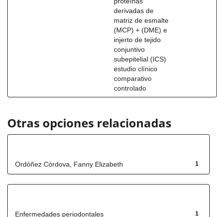
proteínas
derivadas de
matriz de esmalte
(MCP) + (DME) e
injerto de tejido
conjuntivo
subepitelial (ICS)
estudio clínico
comparativo
controlado
Otras opciones relacionadas
Autor
Ordóñez Córdova, Fanny Elizabeth
1
Título
Enfermedades periodontales
1