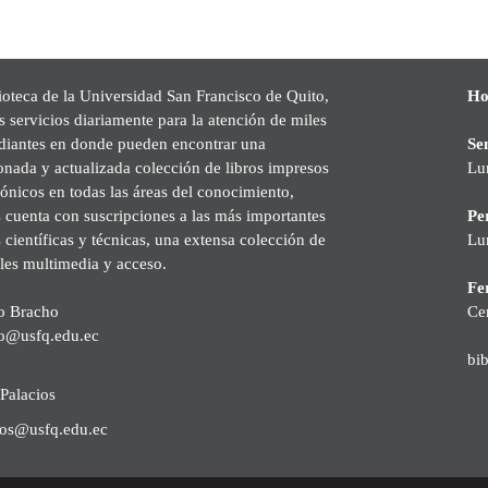
ioteca de la Universidad San Francisco de Quito,
Ho
s servicios diariamente para la atención de miles
udiantes en donde pueden encontrar una
Se
onada y actualizada colección de libros impresos
Lu
rónicos en todas las áreas del conocimiento,
cuenta con suscripciones a las más importantes
Pe
s científicas y técnicas, una extensa colección de
Lu
les multimedia y acceso.
Fer
o Bracho
Ce
o@usfq.edu.ec
bi
Palacios
ios@usfq.edu.ec