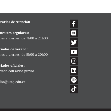
rarios de Atención
mestres regulares:
nes a viernes: de 7h00 a 21h00
ríodos de verano:
nes a viernes: de 8h00 a 20h00
iados oficiales:
rrada con aviso previo
blio@usfq.edu.ec