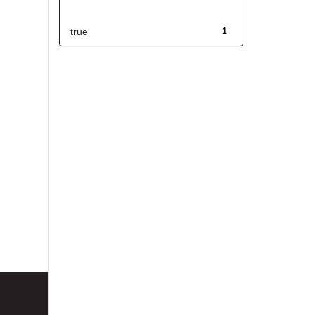
Has File(s)
true
1