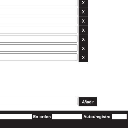
En orden
Autor/registro