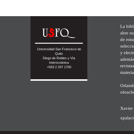
La bibl
abre su
de est
selecci
Universidad San Francisco de
y elect
Quito
Diego de Robles y Vía
además 
Interoceánica
revista
+593 2 297 1700
materia
Orland
obrach
Xavier 
xpalac