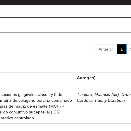
Anterior
1
Autor(es)
esiones gingivales clase I y II de
Tinajero, Mauricio (dir)
;
Ordó
n matriz de colágeno porcina combinado
Córdova, Fanny Elizabeth
vadas de matriz de esmalte (MCP) +
ejido conjuntivo subepitelial (ICS)
parativo controlado