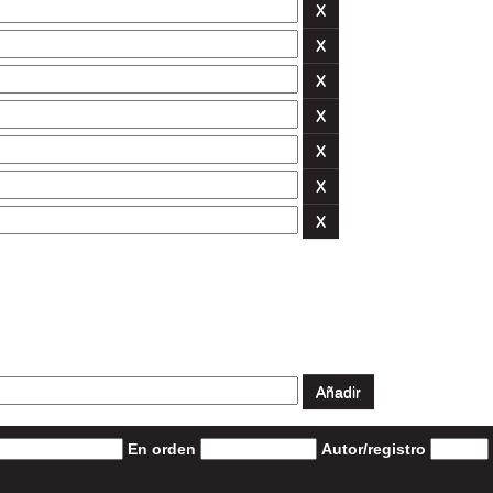
En orden
Autor/registro