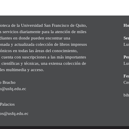
ioteca de la Universidad San Francisco de Quito,
Ho
s servicios diariamente para la atención de miles
udiantes en donde pueden encontrar una
Se
onada y actualizada colección de libros impresos
Lu
rónicos en todas las áreas del conocimiento,
cuenta con suscripciones a las más importantes
Pe
s científicas y técnicas, una extensa colección de
Lu
les multimedia y acceso.
Fer
o Bracho
Ce
o@usfq.edu.ec
bi
Palacios
ios@usfq.edu.ec