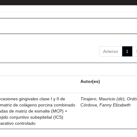
Anterior
1
Autor(es)
esiones gingivales clase I y II de
Tinajero, Mauricio (dir)
;
Ordó
n matriz de colágeno porcina combinado
Córdova, Fanny Elizabeth
vadas de matriz de esmalte (MCP) +
ejido conjuntivo subepitelial (ICS)
parativo controlado