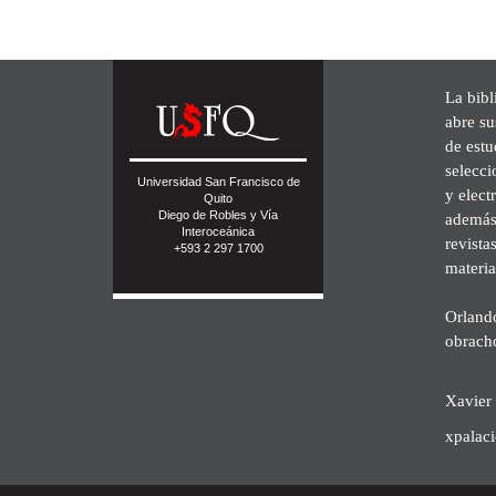
La bibl
abre su
de est
selecci
Universidad San Francisco de
y elect
Quito
Diego de Robles y Vía
además 
Interoceánica
revista
+593 2 297 1700
materia
Orland
obrach
Xavier 
xpalac