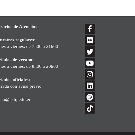
rarios de Atención
mestres regulares:
nes a viernes: de 7h00 a 21h00
ríodos de verano:
nes a viernes: de 8h00 a 20h00
iados oficiales:
rrada con aviso previo
blio@usfq.edu.ec