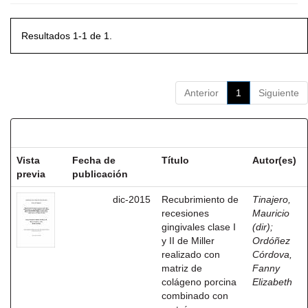
Resultados 1-1 de 1.
Anterior
1
Siguiente
Resultados por ítem:
Vista
Fecha de
Título
Autor(es)
previa
publicación
dic-2015
Recubrimiento de
Tinajero,
recesiones
Mauricio
gingivales clase I
(dir)
;
y II de Miller
Ordóñez
realizado con
Córdova,
matriz de
Fanny
colágeno porcina
Elizabeth
combinado con