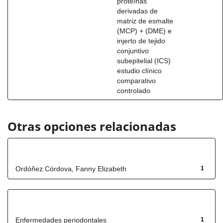
proteínas
derivadas de
matriz de esmalte
(MCP) + (DME) e
injerto de tejido
conjuntivo
subepitelial (ICS)
estudio clínico
comparativo
controlado
Otras opciones relacionadas
Autor
Ordóñez Córdova, Fanny Elizabeth
1
Título
Enfermedades periodontales
1