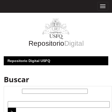
Skip
navigation
Repositorio
Digital
Repositorio Digital USFQ
Buscar
Buscar:
por