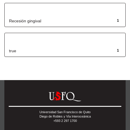
Título
Recesión gingival
1
Has File(s)
true
1
Universidad San Francisco de Quito
Diego de Robles y Vía Interoceánica
+593 2 297 1700