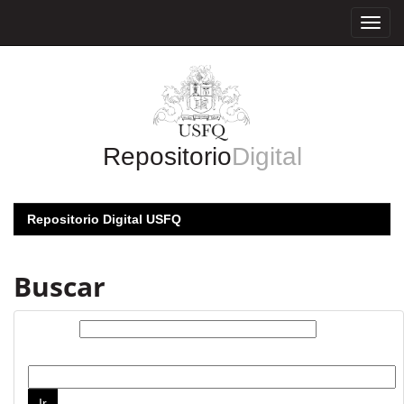
Skip
navigation
Repositorio
Digital
Repositorio Digital USFQ
Buscar
Buscar:
por