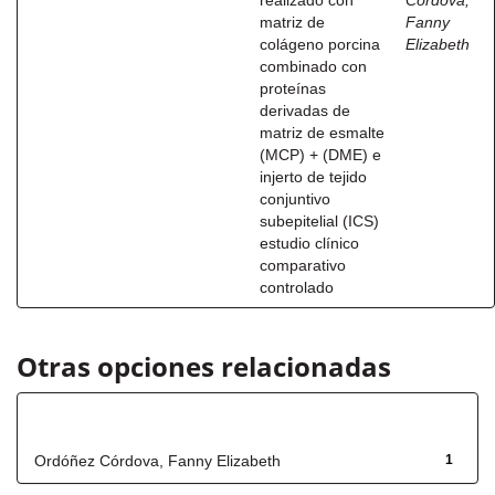
realizado con
Córdova,
matriz de
Fanny
colágeno porcina
Elizabeth
combinado con
proteínas
derivadas de
matriz de esmalte
(MCP) + (DME) e
injerto de tejido
conjuntivo
subepitelial (ICS)
estudio clínico
comparativo
controlado
Otras opciones relacionadas
Autor
Ordóñez Córdova, Fanny Elizabeth
1