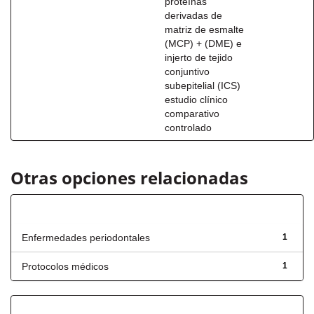
proteínas
derivadas de
matriz de esmalte
(MCP) + (DME) e
injerto de tejido
conjuntivo
subepitelial (ICS)
estudio clínico
comparativo
controlado
Otras opciones relacionadas
Título
Enfermedades periodontales
1
Protocolos médicos
1
Fecha de lanzamiento