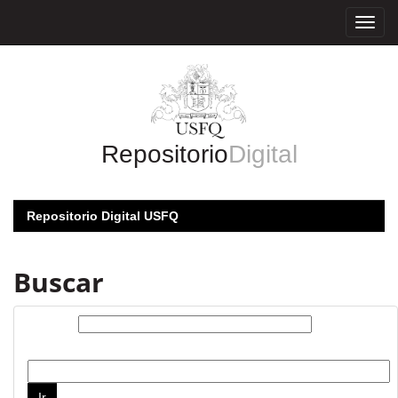
Skip
navigation
Repositorio
Digital
Repositorio Digital USFQ
Buscar
Buscar:
por