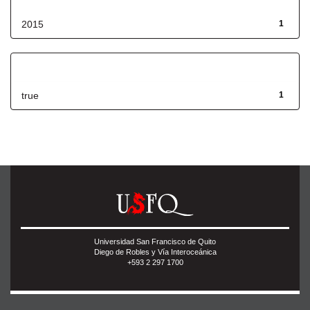
2015
1
Has File(s)
true
1
Universidad San Francisco de Quito
Diego de Robles y Vía Interoceánica
+593 2 297 1700