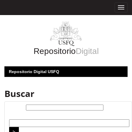
Skip
navigation
Repositorio
Digital
Repositorio Digital USFQ
Buscar
Buscar:
por