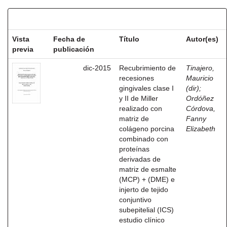
Resultados por ítem:
Vista
Fecha de
Título
Autor(es)
previa
publicación
dic-2015
Recubrimiento de
Tinajero,
recesiones
Mauricio
gingivales clase I
(dir)
;
y II de Miller
Ordóñez
realizado con
Córdova,
matriz de
Fanny
colágeno porcina
Elizabeth
combinado con
proteínas
derivadas de
matriz de esmalte
(MCP) + (DME) e
injerto de tejido
conjuntivo
subepitelial (ICS)
estudio clínico