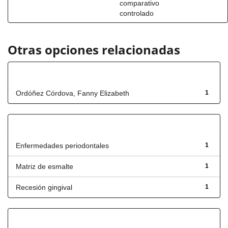
comparativo
controlado
Otras opciones relacionadas
Autor
Ordóñez Córdova, Fanny Elizabeth
1
Título
Enfermedades periodontales
1
Matriz de esmalte
1
Recesión gingival
1
Fecha de lanzamiento