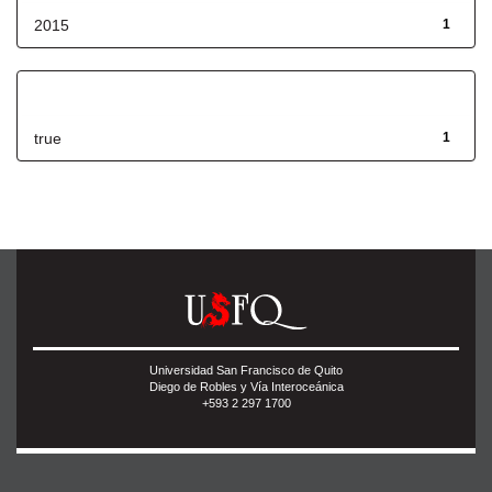
2015
1
Has File(s)
true
1
Universidad San Francisco de Quito
Diego de Robles y Vía Interoceánica
+593 2 297 1700