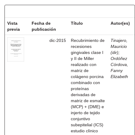
Resultados por ítem:
Vista
Fecha de
Título
Autor(es)
previa
publicación
dic-2015
Recubrimiento de
Tinajero,
recesiones
Mauricio
gingivales clase I
(dir)
;
y II de Miller
Ordóñez
realizado con
Córdova,
matriz de
Fanny
colágeno porcina
Elizabeth
combinado con
proteínas
derivadas de
matriz de esmalte
(MCP) + (DME) e
injerto de tejido
conjuntivo
subepitelial (ICS)
estudio clínico