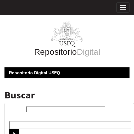
Skip
navigation
Repositorio
Digital
Repositorio Digital USFQ
Buscar
Buscar:
por